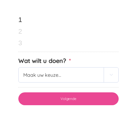
1
2
3
Wat wilt u doen?
*
