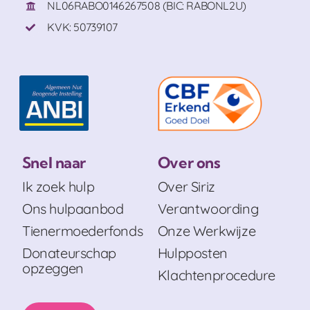
NL06RABO0146267508 (BIC: RABONL2U)
KVK: 50739107
Snel naar
Over ons
Ik zoek hulp
Over Siriz
Ons hulpaanbod
Verantwoording
Tienermoederfonds
Onze Werkwijze
Donateurschap
Hulpposten
opzeggen
Klachtenprocedure