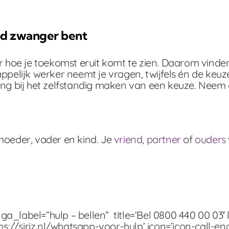
ld zwanger bent
or hoe je toekomst eruit komt te zien. Daarom vinde
pelijk werker neemt je vragen, twijfels én de keuze 
ding bij het zelfstandig maken van een keuze. Nee
 moeder, vader en kind. Je
vriend, partner
of
ouders
_label=”hulp – bellen” title=’Bel 0800 440 00 03′ l
ttps://siriz.nl/whatsapp-voor-hulp’ icon=’icon-call-