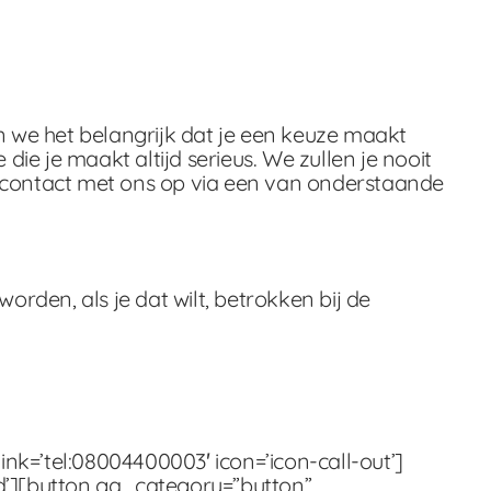
n we het belangrijk dat je een keuze maakt
die je maakt altijd serieus. We zullen je nooit
m contact met ons op via een van onderstaande
worden, als je dat wilt, betrokken bij de
ink=’tel:08004400003′ icon=’icon-call-out’]
end’][button ga_category=”button”