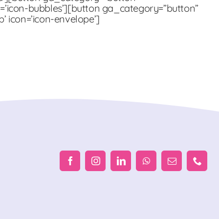
icon=’icon-bubbles’][button ga_category=”button”
lp’ icon=’icon-envelope’]