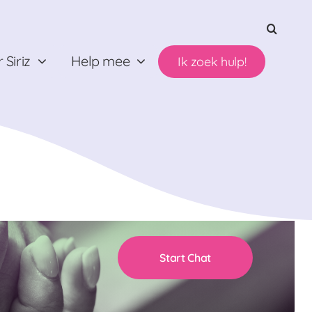
 Siriz
Help mee
Ik zoek hulp!
Start Chat