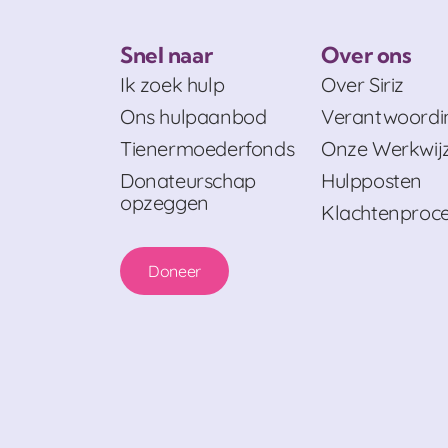
Snel naar
Over ons
Ik zoek hulp
Over Siriz
Ons hulpaanbod
Verantwoordi
Tienermoederfonds
Onze Werkwij
Donateurschap
Hulpposten
opzeggen
Klachtenproc
Doneer