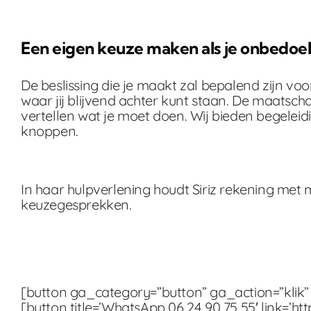
Een eigen keuze maken als je onbedoe
De beslissing die je maakt zal bepalend zijn vo
waar jij blijvend achter kunt staan. De maatschap
vertellen wat je moet doen. Wij bieden begelei
knoppen.
In haar hulpverlening houdt Siriz rekening met
keuzegesprekken.
[button ga_category=”button” ga_action=”klik” ga
[button title=’WhatsApp 06 24 90 75 55′ link=’h