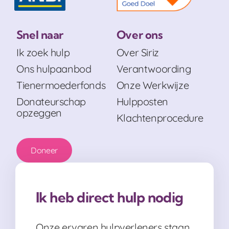
Snel naar
Over ons
Ik zoek hulp
Over Siriz
Ons hulpaanbod
Verantwoording
Tienermoederfonds
Onze Werkwijze
Donateurschap
Hulpposten
opzeggen
Klachtenprocedure
Doneer
Ik heb direct hulp nodig
Onze ervaren hulpverleners staan