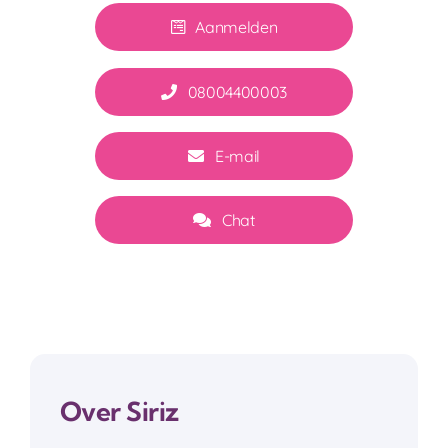
Aanmelden
08004400003
E-mail
Chat
Over Siriz