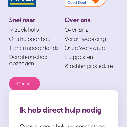
Snel naar
Over ons
Ik zoek hulp
Over Siriz
Ons hulpaanbod
Verantwoording
Tienermoederfonds
Onze Werkwijze
Donateurschap
Hulpposten
opzeggen
Klachtenprocedure
Doneer
Ik heb direct hulp nodig
Onze ervaren hulpverleners staan