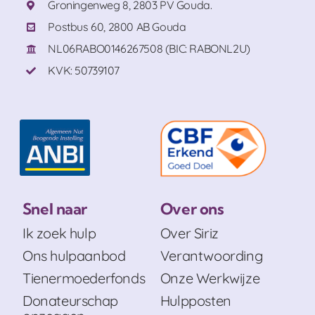
Groningenweg 8, 2803 PV Gouda.
Postbus 60, 2800 AB Gouda
NL06RABO0146267508 (BIC: RABONL2U)
KVK: 50739107
Snel naar
Over ons
Ik zoek hulp
Over Siriz
Ons hulpaanbod
Verantwoording
Tienermoederfonds
Onze Werkwijze
Donateurschap
Hulpposten