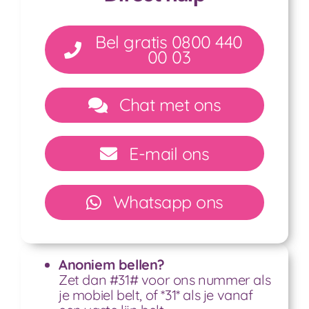
Bel gratis 0800 440
00 03
Chat met ons
E-mail ons
Whatsapp ons
Anoniem bellen?
Zet dan #31# voor ons nummer als
je mobiel belt, of *31* als je vanaf