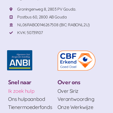
Groningenweg 8, 2803 PV Gouda.
Postbus 60, 2800 AB Gouda
NL06RABO0146267508 (BIC: RABONL2U)
KVK: 50739107
Snel naar
Over ons
Ik zoek hulp
Over Siriz
Ons hulpaanbod
Verantwoording
Tienermoederfonds
Onze Werkwijze