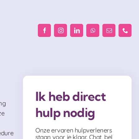
Ik heb direct
ng
hulp nodig
ze
Onze ervaren hulpverleners
edure
staan voor je klaar. Chat, bel