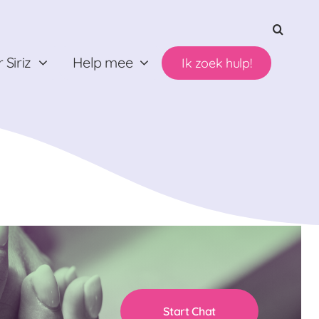
 Siriz
Help mee
Ik zoek hulp!
Start Chat