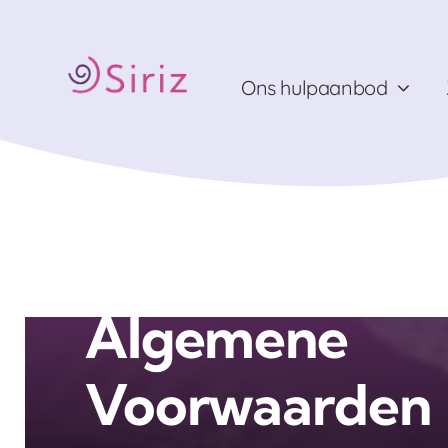
Ga
naar
inhoud
Ons hulpaanbod
Home
siriznew
Algemene Voorwaarden
Algemene
Voorwaarden