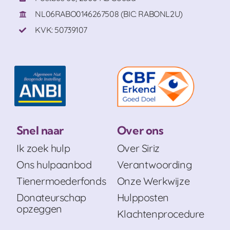
NL06RABO0146267508 (BIC: RABONL2U)
KVK: 50739107
Snel naar
Over ons
Ik zoek hulp
Over Siriz
Ons hulpaanbod
Verantwoording
Tienermoederfonds
Onze Werkwijze
Donateurschap
Hulpposten
opzeggen
Klachtenprocedure