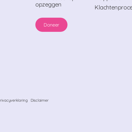
opzeggen
Klachtenproc
Doneer
rivacyverklaring
Disclaimer