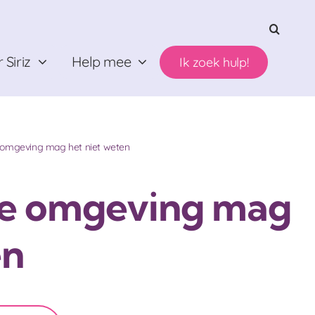
 Siriz
Help mee
Ik zoek hulp!
 omgeving mag het niet weten
je omgeving mag
en