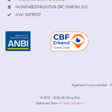
NL06RABO0146267508 (BIC: RABONL2U)
KVK: 50739107
Algemene Voorwaarden
P
© 2012 - 2026 Stichting Siriz
Gebouwd door
XY Web Solutions