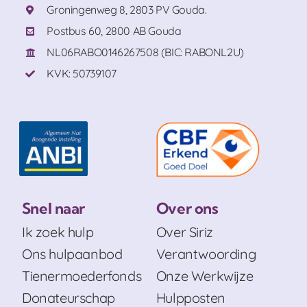
Groningenweg 8, 2803 PV Gouda.
Postbus 60, 2800 AB Gouda
NL06RABO0146267508 (BIC: RABONL2U)
KVK: 50739107
Snel naar
Over ons
Ik zoek hulp
Over Siriz
Ons hulpaanbod
Verantwoording
Tienermoederfonds
Onze Werkwijze
Donateurschap
Hulpposten