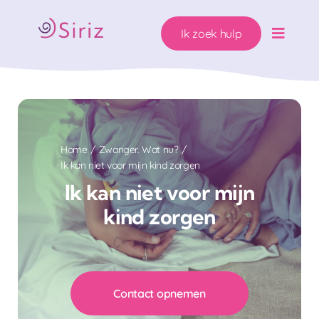
Ga
naar
Ik zoek hulp
inhoud
Toggle
Naviga
Ons hulpaanbod
Zwanger. Wat nu?
Home
Zwanger. Wat nu?
Ik kan niet voor mijn kind zorgen
Wie helpen wij?
Ik kan niet voor mijn
kind zorgen
Over Siriz
Help mee
Contact opnemen
Ik zoek hulp!