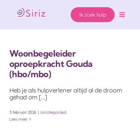
Ga
naar
Ik zoek hulp
inhoud
Toggle
Naviga
Ons hulpaanbod
Woonbegeleider
Zwanger. Wat nu?
oproepkracht Gouda
(hbo/mbo)
Wie helpen wij?
Heb je als hulpverlener altijd al de droom
Over Siriz
gehad om [...]
3 februari 2026
|
Uncategorized
Help mee
Lees meer
Ik zoek hulp!