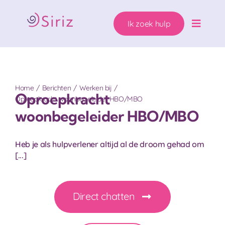
Ga
naar
Ik zoek hulp
inhoud
Toggle
Naviga
Ons hulpaanbod
Home
Berichten
Werken bij
Zwanger. Wat nu?
Oproepkracht
Oproepkracht woonbegeleider HBO/MBO
woonbegeleider HBO/MBO
Wie helpen wij?
Heb je als hulpverlener altijd al de droom gehad om
Over Siriz
[...]
Help mee
Direct chatten
Ik zoek hulp!