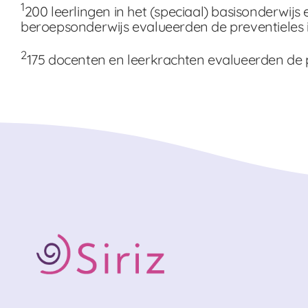
1
200 leerlingen in het (speciaal) basisonderwijs 
beroepsonderwijs evalueerden de preventieles i
2
175 docenten en leerkrachten evalueerden de p