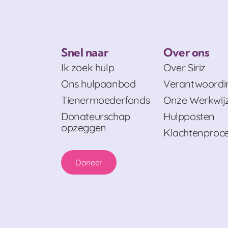
Snel naar
Over ons
Ik zoek hulp
Over Siriz
Ons hulpaanbod
Verantwoordi
Tienermoederfonds
Onze Werkwij
Donateurschap
Hulpposten
opzeggen
Klachtenproc
Doneer