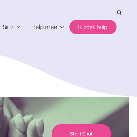
 Siriz
Help mee
Ik zoek hulp!
Start Chat