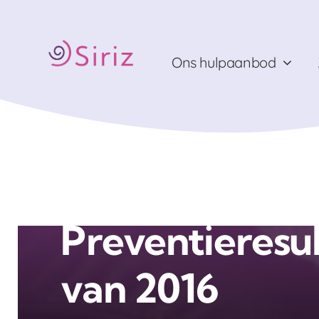
Ga
naar
inhoud
Ons hulpaanbod
Home
Preventieresultaten van 2016
Preventieresu
van 2016