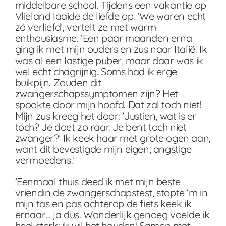
middelbare school. Tijdens een vakantie op
Vlieland laaide de liefde op. ‘We waren echt
zó verliefd’, vertelt ze met warm
enthousiasme. ‘Een paar maanden erna
ging ik met mijn ouders en zus naar Italië. Ik
was al een lastige puber, maar daar was ik
wel echt chagrijnig. Soms had ik erge
buikpijn. Zouden dit
zwangerschapssymptomen zijn? Het
spookte door mijn hoofd. Dat zal toch niet!
Mijn zus kreeg het door: ‘Justien, wat is er
toch? Je doet zo raar. Je bent toch niet
zwanger?’ Ik keek haar met grote ogen aan,
want dit bevestigde mijn eigen, angstige
vermoedens.’
‘Eenmaal thuis deed ik met mijn beste
vriendin de zwangerschapstest, stopte ‘m in
mijn tas en pas achterop de fiets keek ik
ernaar… ja dus. Wonderlijk genoeg voelde ik
heel sterk: ik wil het houden! Samen met