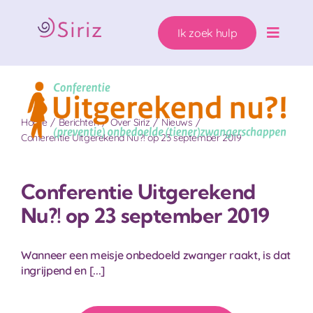
Ga
naar
Ik zoek hulp
inhoud
Toggle
Naviga
Ons hulpaanbod
Home
Berichten
Over Siriz
Nieuws
Zwanger. Wat nu?
Conferentie Uitgerekend Nu?! op 23 september 2019
Wie helpen wij?
Conferentie Uitgerekend
Nu?! op 23 september 2019
Over Siriz
Wanneer een meisje onbedoeld zwanger raakt, is dat
Help mee
ingrijpend en [...]
Ik zoek hulp!