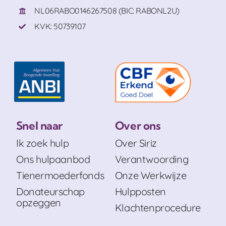
NL06RABO0146267508 (BIC: RABONL2U)
KVK: 50739107
Snel naar
Over ons
Ik zoek hulp
Over Siriz
Ons hulpaanbod
Verantwoording
Tienermoederfonds
Onze Werkwijze
Donateurschap
Hulpposten
opzeggen
Klachtenprocedure