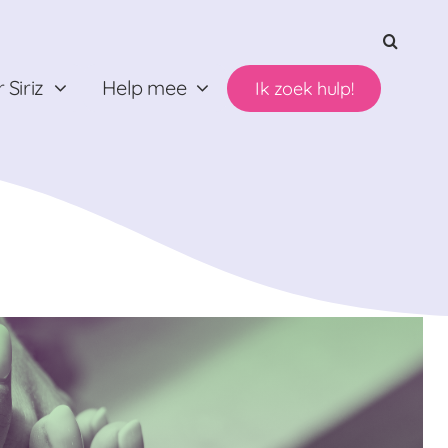
 Siriz
Help mee
Ik zoek hulp!