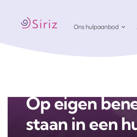
Ga
naar
inhoud
Ons hulpaanbod
Home
Op eigen benen leren staan in een huiselijke omge
Op eigen bene
staan in een hu