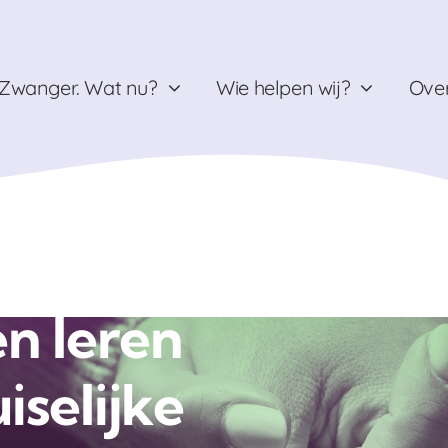
Zwanger. Wat nu?
Wie helpen wij?
Over
ving
n leren
iselijke