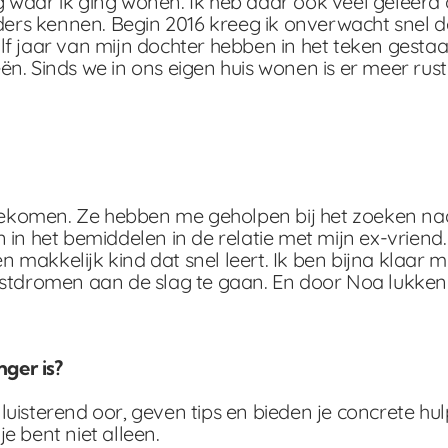
waar ik ging wonen. Ik heb daar ook veel geleerd 
s kennen. Begin 2016 kreeg ik onverwacht snel de
f jaar van mijn dochter hebben in het teken gesta
n. Sinds we in ons eigen huis wonen is er meer ru
 gekomen. Ze hebben me geholpen bij het zoeken na
in het bemiddelen in de relatie met mijn ex-vriend
n makkelijk kind dat snel leert. Ik ben bijna klaar m
stdromen aan de slag te gaan. En door Noa lukken 
nger is?
 luisterend oor, geven tips en bieden je concrete hulp
je bent niet alleen.