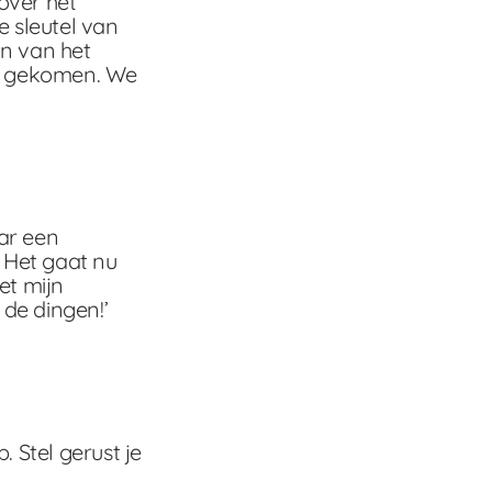
over het
 sleutel van
an van het
st gekomen. We
ar een
. Het gaat nu
et mijn
de dingen!’
. Stel gerust je