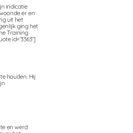
n indicatie
 woonde er en
g uit het
genlijk ging het
me Training
ote id=’3363′]
te houden. Hij
jn
pte en werd