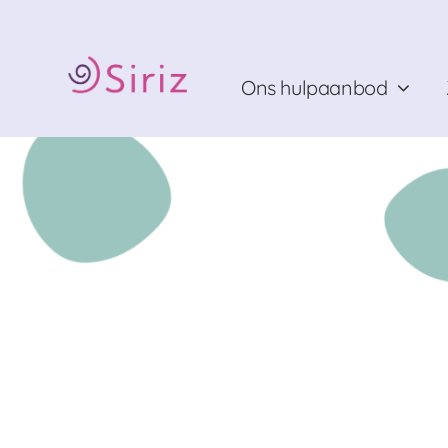
Ga
naar
inhoud
Ons hulpaanbod