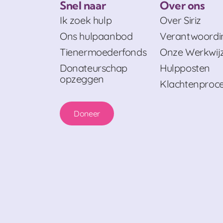
Snel naar
Over ons
Ik zoek hulp
Over Siriz
Ons hulpaanbod
Verantwoordi
Tienermoederfonds
Onze Werkwij
Donateurschap
Hulpposten
opzeggen
Klachtenproc
Doneer