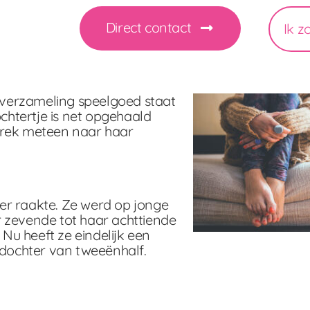
Direct contact
Ik z
e verzameling speelgoed staat
htertje is net opgehaald
prek meteen naar haar
er raakte. Ze werd op jonge
 zevende tot haar achttiende
 Nu heeft ze eindelijk een
 dochter van tweeënhalf.