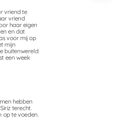
r vriend te
aar vriend
oor haar eigen
ben en dat
was voor mij op
et mijn
de buitenwereld
est een week
 Samen hebben
riz terecht.
n op te voeden.