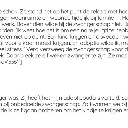
chok. Ze stond net op het punt de relatie met haa
gen woonruimte en woonde tijdelijk bij familie in. H
erk. Bovendien wilde hij de zwangerschap niet. D
den. ‘Ik weet hoe het is om een nare jeugd te heb
 leven niet op de rit. Een kind krijgen en opvoeden 
at voor elkaar moest krijgen. En adoptie wilde ik, m
veel stress. ’ Vera verzweeg de zwangerschap voor 
ek. Daar bleek ze elf weken zwanger te zijn. Ze mo
d=’3361′]
anger was. Zij heeft het mijn adoptieouders verteld.
n bij onbedoelde zwangerschap. Zo kwamen we bij Si
de ik zelf gaan proberen om het kindje te krijgen e