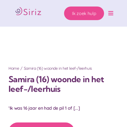
Ga
naar
Ik zoek hulp
inhoud
Toggle
Naviga
Ons hulpaanbod
Zwanger. Wat nu?
Wie helpen wij?
Home
Samira (16) woonde in het leef-/leerhuis
Samira (16) woonde in het
Over Siriz
leef-/leerhuis
Help mee
‘Ik was 16 jaar en had de pil 1 of [...]
Ik zoek hulp!