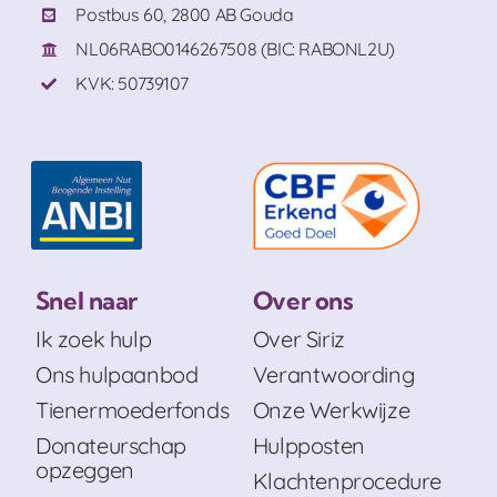
Postbus 60, 2800 AB Gouda
NL06RABO0146267508 (BIC: RABONL2U)
KVK: 50739107
Snel naar
Over ons
Ik zoek hulp
Over Siriz
Ons hulpaanbod
Verantwoording
Tienermoederfonds
Onze Werkwijze
Donateurschap
Hulpposten
opzeggen
Klachtenprocedure