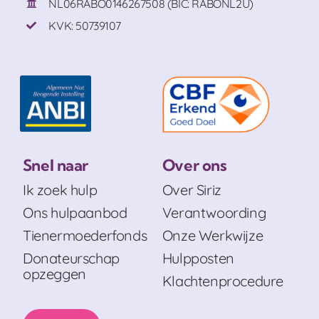
NL06RABO0146267508 (BIC: RABONL2U)
KVK: 50739107
Snel naar
Over ons
Ik zoek hulp
Over Siriz
Ons hulpaanbod
Verantwoording
Tienermoederfonds
Onze Werkwijze
Donateurschap
Hulpposten
opzeggen
Klachtenprocedure