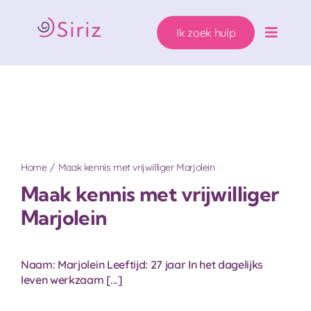
Ga
naar
Ik zoek hulp
inhoud
Toggle
Naviga
Ons hulpaanbod
Zwanger. Wat nu?
Wie helpen wij?
Home
Maak kennis met vrijwilliger Marjolein
Maak kennis met vrijwilliger
Over Siriz
Marjolein
Help mee
Naam: Marjolein Leeftijd: 27 jaar In het dagelijks
leven werkzaam [...]
Ik zoek hulp!