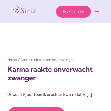
Ga
naar
Ik zoek hulp
inhoud
Toggle
Naviga
Ons hulpaanbod
Zwanger. Wat nu?
Wie helpen wij?
Home
Karina raakte onverwacht zwanger
Karina raakte onverwacht
Over Siriz
zwanger
Help mee
‘Ik was 29 jaar toen ik erachter kwam dat ik [...]
Ik zoek hulp!