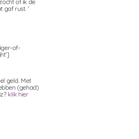
zocht of ik de
gaf rust. ’
liger-of-
ht’]
el geld. Met
hebben (gehad)
iz?
klik hier