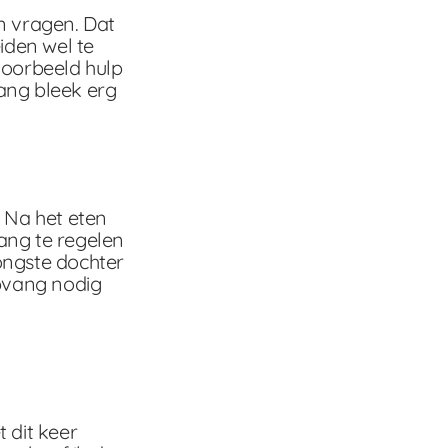
n vragen. Dat
iden wel te
voorbeeld hulp
ang bleek erg
 Na het eten
ang te regelen
ongste dochter
opvang nodig
 dit keer