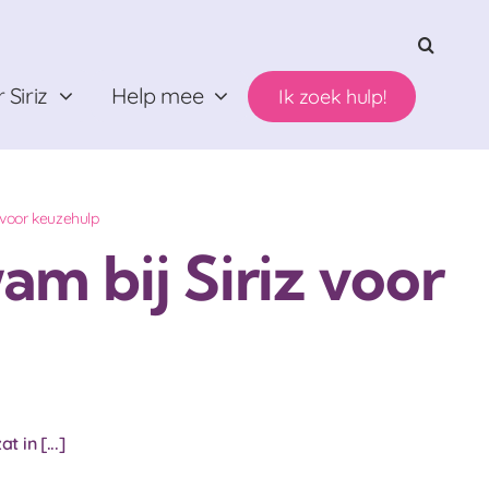
 Siriz
Help mee
Ik zoek hulp!
 voor keuzehulp
am bij Siriz voor
 in [...]