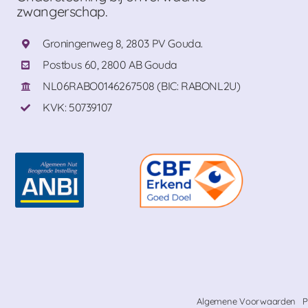
zwangerschap.
Groningenweg 8, 2803 PV Gouda.
Postbus 60, 2800 AB Gouda
NL06RABO0146267508 (BIC: RABONL2U)
KVK: 50739107
Algemene Voorwaarden
P