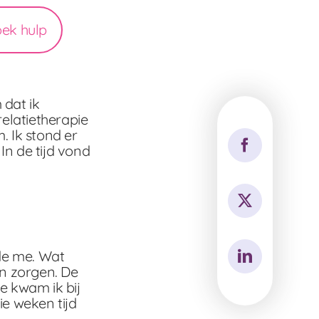
oek hulp
 dat ik
elatietherapie
. Ik stond er
In de tijd vond
de me. Wat
an zorgen. De
e kwam ik bij
ie weken tijd