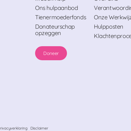
Ons hulpaanbod
Verantwoordi
Tienermoederfonds
Onze Werkwij
Donateurschap
Hulpposten
opzeggen
Klachtenproc
Doneer
rivacyverklaring
Disclaimer