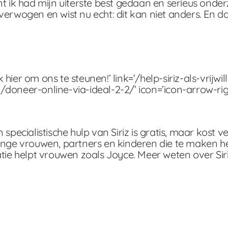
t ik had mijn uiterste best gedaan en serieus onder
rwogen en wist nu echt: dit kan niet anders. En dat 
ik hier om ons te steunen!’ link=’/help-siriz-als-vrijwil
/doneer-online-via-ideal-2-2/’ icon=’icon-arrow-rig
pecialistische hulp van Siriz is gratis, maar kost ve
jonge vrouwen, partners en kinderen die te maken 
e helpt vrouwen zoals Joyce. Meer weten over Sir