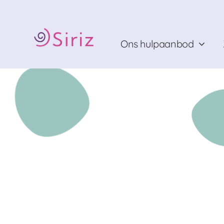
Ga
naar
inhoud
Ons hulpaanbod