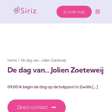
Ga
naar
Ik zoek hulp
inhoud
Toggle
Naviga
Ons hulpaanbod
Zwanger. Wat nu?
Wie helpen wij?
Home
De dag van… Jolien Zoeteweij
De dag van… Jolien Zoeteweij
Over Siriz
09:00 Ik begin de dag op de hulppost in Zwolle [...]
Help mee
Direct contact
Ik zoek hulp!