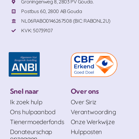
Groningenweg 8, 2803 PV Gouda.
Postbus 60, 2800 AB Gouda
NL06RABO0146267508 (BIC: RABONL2U)
KVK: 50739107
Snel naar
Over ons
Ik zoek hulp
Over Siriz
Ons hulpaanbod
Verantwoording
Tienermoederfonds
Onze Werkwijze
Donateurschap
Hulpposten
opzeggen