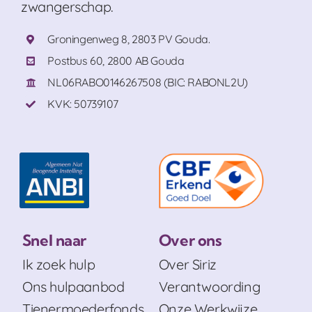
zwangerschap.
Groningenweg 8, 2803 PV Gouda.
Postbus 60, 2800 AB Gouda
NL06RABO0146267508 (BIC: RABONL2U)
KVK: 50739107
Snel naar
Over ons
Ik zoek hulp
Over Siriz
Ons hulpaanbod
Verantwoording
Tienermoederfonds
Onze Werkwijze