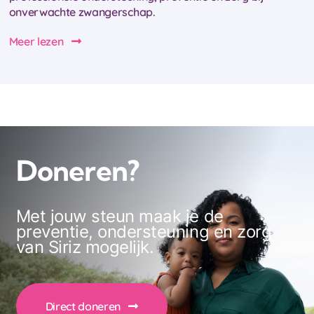
onverwachte zwangerschap.
Meer lezen
Doneren?
Met jouw steun maak je de
preventie, ondersteuning en zorg
van Siriz mogelijk.
Direct doneren