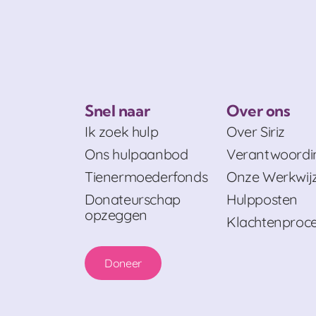
Snel naar
Over ons
Ik zoek hulp
Over Siriz
Ons hulpaanbod
Verantwoordi
Tienermoederfonds
Onze Werkwij
Donateurschap
Hulpposten
opzeggen
Klachtenproc
Doneer