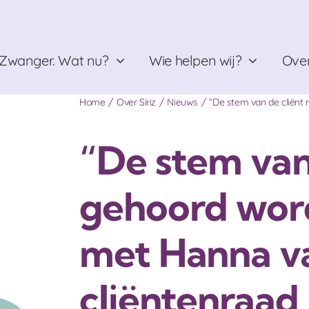
Zwanger. Wat nu?
Wie helpen wij?
Over
Home
Over Siriz
Nieuws
“De stem van de cliënt
“De stem van
gehoord wor
met Hanna v
cliëntenraa