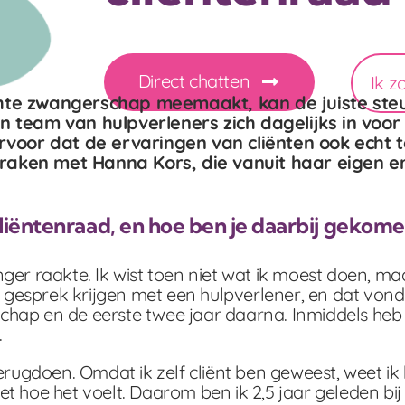
Direct chatten
Ik z
e zwangerschap meemaakt, kan de juiste steun
ken team van hulpverleners zich dagelijks in vo
 ervoor dat de ervaringen van cliënten ook echt
praken met Hanna Kors, die vanuit haar eigen e
cliëntenraad, en hoe ben je daarbij gekom
nger raakte. Ik wist toen niet wat ik moest doen, m
n gesprek krijgen met een hulpverlener, en dat vond i
chap en de eerste twee jaar daarna. Inmiddels heb 
.
terugdoen. Omdat ik zelf cliënt ben geweest, weet ik
t hoe het voelt. Daarom ben ik 2,5 jaar geleden bij