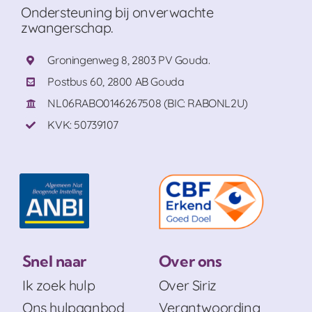
Ondersteuning bij onverwachte
zwangerschap.
Groningenweg 8, 2803 PV Gouda.
Postbus 60, 2800 AB Gouda
NL06RABO0146267508 (BIC: RABONL2U)
KVK: 50739107
Snel naar
Over ons
Ik zoek hulp
Over Siriz
Ons hulpaanbod
Verantwoording