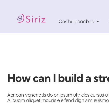
Ga
naar
inhoud
Ons hulpaanbod
How can I build a st
Aenean venenatis dolor ipsum ultricies cursus ult
Aliquam aliquet mauris eleifend dignisim euismo