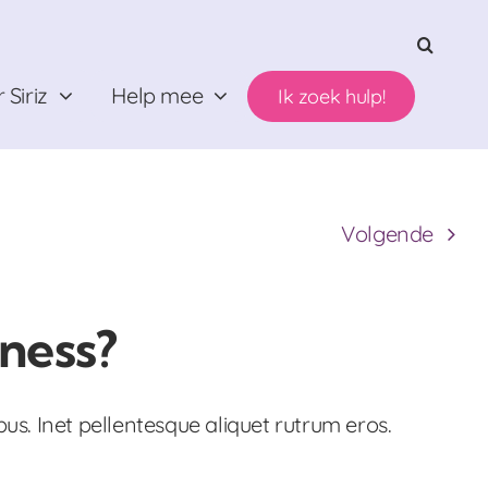
 Siriz
Help mee
Ik zoek hulp!
Volgende
iness?
bus. Inet pellentesque aliquet rutrum eros.