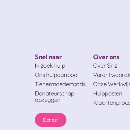
Snel naar
Over ons
Ik zoek hulp
Over Siriz
Ons hulpaanbod
Verantwoordi
Tienermoederfonds
Onze Werkwij
Donateurschap
Hulpposten
opzeggen
Klachtenproc
Doneer