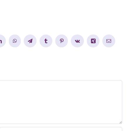
LinkedIn
WhatsApp
Telegram
Tumblr
Pinterest
Vk
Xing
E-
mail