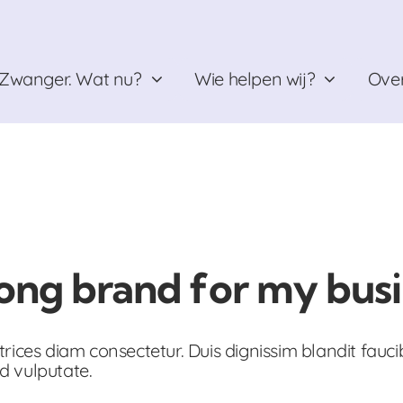
Zwanger. Wat nu?
Wie helpen wij?
Over
rong brand for my bus
rices diam consectetur. Duis dignissim blandit fauci
d vulputate.