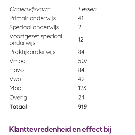
Onderwijsvorm
Lessen
Primair onderwijs
41
Speciaal onderwijs
2
Voortgezet speciaal
12
onderwijs
Praktijkonderwijs
84
Vmbo
507
Havo
84
Vwo
42
Mbo
123
Overig
24
Totaal
919
Klanttevredenheid en effect bij