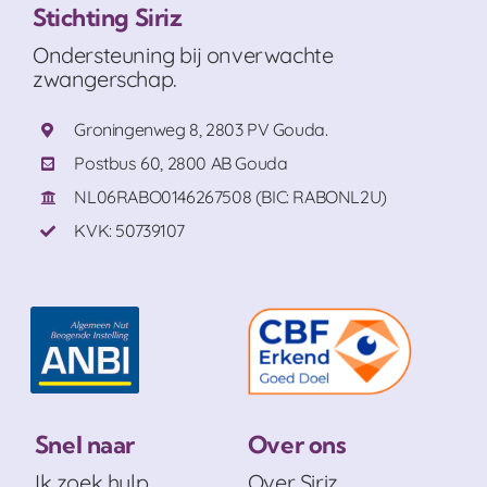
Stichting Siriz
Ondersteuning bij onverwachte
zwangerschap.
Groningenweg 8, 2803 PV Gouda.
Postbus 60, 2800 AB Gouda
NL06RABO0146267508 (BIC: RABONL2U)
KVK: 50739107
Snel naar
Over ons
Ik zoek hulp
Over Siriz