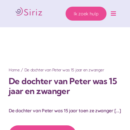
Ga
naar
Ik zoek hulp
inhoud
Toggle
Naviga
Ons hulpaanbod
Zwanger. Wat nu?
Wie helpen wij?
Home
De dochter van Peter was 15 jaar en zwanger
De dochter van Peter was 15
Over Siriz
jaar en zwanger
Help mee
De dochter van Peter was 15 jaar toen ze zwanger [...]
Ik zoek hulp!