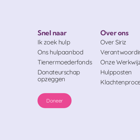
Snel naar
Over ons
Ik zoek hulp
Over Siriz
Ons hulpaanbod
Verantwoordi
Tienermoederfonds
Onze Werkwij
Donateurschap
Hulpposten
opzeggen
Klachtenproc
Doneer