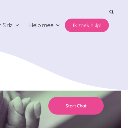
 Siriz
Help mee
Ik zoek hulp!
Start Chat