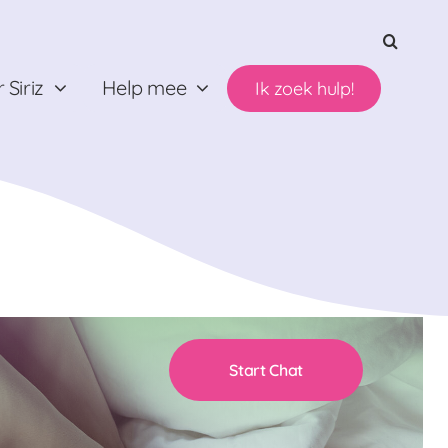
 Siriz
Help mee
Ik zoek hulp!
Start Chat