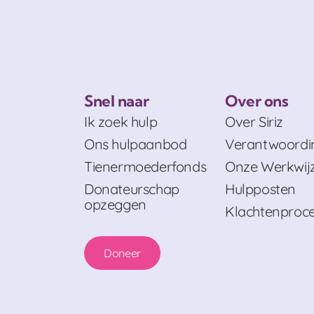
Snel naar
Over ons
Ik zoek hulp
Over Siriz
Ons hulpaanbod
Verantwoordi
Tienermoederfonds
Onze Werkwij
Donateurschap
Hulpposten
opzeggen
Klachtenproc
Doneer