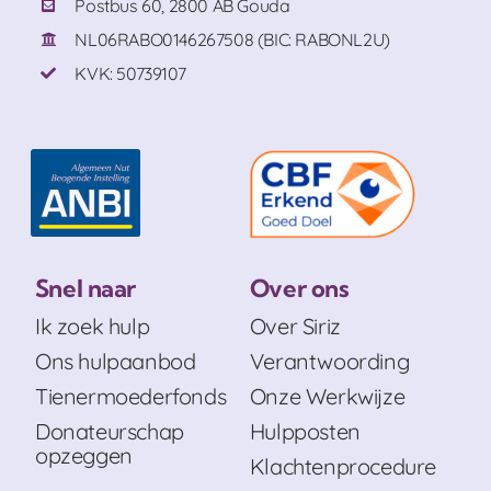
Postbus 60, 2800 AB Gouda
NL06RABO0146267508 (BIC: RABONL2U)
KVK: 50739107
Snel naar
Over ons
Ik zoek hulp
Over Siriz
Ons hulpaanbod
Verantwoording
Tienermoederfonds
Onze Werkwijze
Donateurschap
Hulpposten
opzeggen
Klachtenprocedure