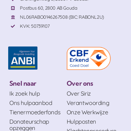
Postbus 60, 2800 AB Gouda
NL06RABO0146267508 (BIC: RABONL2U)
KVK: 50739107
Snel naar
Over ons
Ik zoek hulp
Over Siriz
Ons hulpaanbod
Verantwoording
Tienermoederfonds
Onze Werkwijze
Donateurschap
Hulpposten
opzeggen
Klachtenprocedure