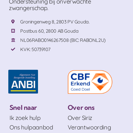
Ondersteuning bij onverwachte
zwangerschap.
Groningenweg 8, 2803 PV Gouda.
Postbus 60, 2800 AB Gouda
NL06RABO0146267508 (BIC: RABONL2U)
KVK: 50739107
Snel naar
Over ons
Ik zoek hulp
Over Siriz
Ons hulpaanbod
Verantwoording