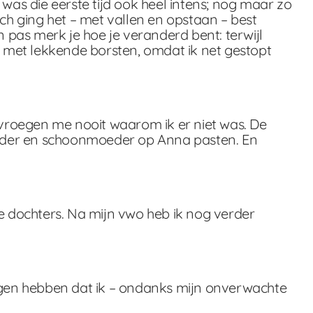
as die eerste tijd ook heel intens; nog maar zo
h ging het – met vallen en opstaan – best
pas merk je hoe je veranderd bent: terwijl
k met lekkende borsten, omdat ik net gestopt
e vroegen me nooit waarom ik er niet was. De
moeder en schoonmoeder op Anna pasten. En
ve dochters. Na mijn vwo heb ik nog verder
ragen hebben dat ik – ondanks mijn onverwachte