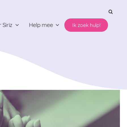
 Siriz
Help mee
Ik zoek hulp!