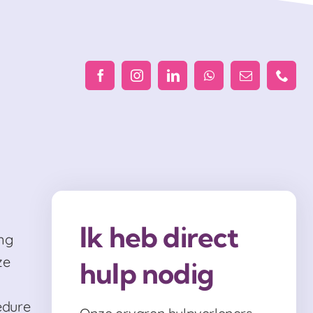
Ik heb direct
ng
ze
hulp nodig
edure