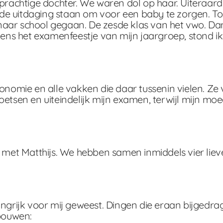
chtige dochter. We waren dol op haar. Uiteraard w
e uitdaging staan om voor een baby te zorgen. Toc
aar school gegaan. De zesde klas van het vwo. Dan 
jdens het examenfeestje van mijn jaargroep, stond i
conomie en alle vakken die daar tussenin vielen. Z
toetsen en uiteindelijk mijn examen, terwijl mijn 
n met Matthijs. We hebben samen inmiddels vier lie
langrijk voor mij geweest. Dingen die eraan bijged
bouwen: