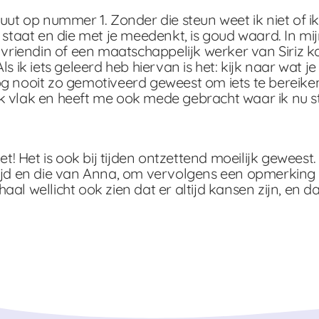
uut op nummer 1. Zonder die steun weet ik niet of i
 staat en die met je meedenkt, is goud waard. In mi
 vriendin of een maatschappelijk werker van Siriz ka
s ik iets geleerd heb hiervan is het: kijk naar wat je
g nooit zo gemotiveerd geweest om iets te bereiken
k vlak en heeft me ook mede gebracht waar ik nu s
! Het is ook bij tijden ontzettend moeilijk geweest. E
jd en die van Anna, om vervolgens een opmerking te m
rhaal wellicht ook zien dat er altijd kansen zijn, en 