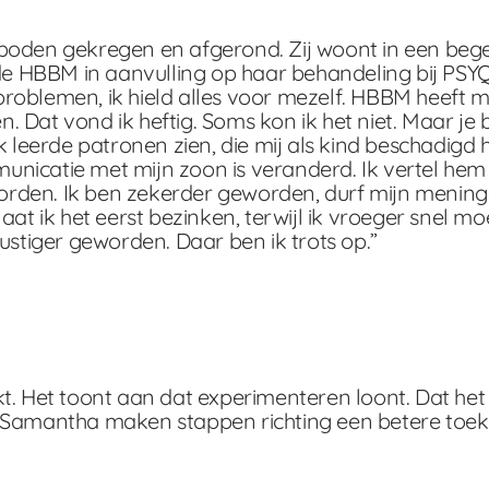
boden gekregen en afgerond. Zij woont in een begele
HBBM in aanvulling op haar behandeling bij PSYQ. 
roblemen, ik hield alles voor mezelf. HBBM heeft m
 Dat vond ik heftig. Soms kon ik het niet. Maar je
Ik leerde patronen zien, die mij als kind beschadig
icatie met mijn zoon is veranderd. Ik vertel hem ve
woorden. Ik ben zekerder geworden, durf mijn mening 
aat ik het eerst bezinken, terwijl ik vroeger snel m
ustiger geworden. Daar ben ik trots op.”
kt. Het toont aan dat experimenteren loont. Dat he
en Samantha maken stappen richting een betere toe