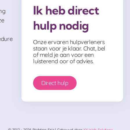
Ik heb direct
ng
ze
hulp nodig
edure
Onze ervaren hulpverleners
staan voor je klaar. Chat, bel
of meld je aan voor een
luisterend oor of advies.
Direct hulp
© 2012 - 2026 Stichting Siriz | Gebouwd door
XY Web Solutions