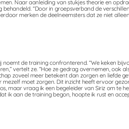
men. Naar aanleiding van stukjes theorie en opdra
g behandeld. “Door in groepsverband de verschille
Hierdoor merken de deelneemsters dat ze niet alle
 noemt de training confronterend. “We keken bijvoo
ren,” vertelt ze. “Hoe ze gedrag overnemen, ook als
chap zoveel meer betekent dan zorgen en liefde gev
 mezelf moet zorgen. Dit inzicht heeft ervoor gezorgd
t boos, maar vraag ik een begeleider van Siriz om te h
t ik aan de training begon, hoopte ik rust en accept