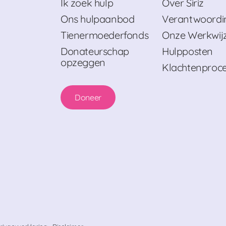
Ik zoek hulp
Over Siriz
Ons hulpaanbod
Verantwoordi
Tienermoederfonds
Onze Werkwij
Donateurschap
Hulpposten
opzeggen
Klachtenproc
Doneer