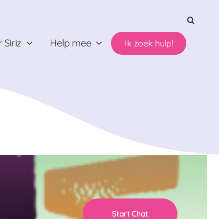
 Siriz
Help mee
Ik zoek hulp!
Start Chat