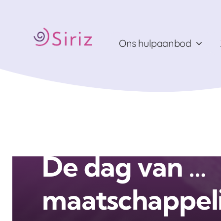
Ga
naar
inhoud
Ons hulpaanbod
Home
De dag van … maatschappelijk werker Natasja
De dag van …
maatschappeli