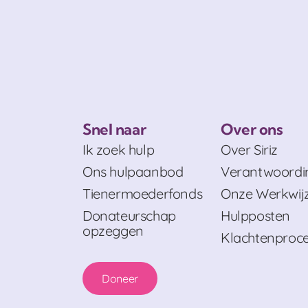
Snel naar
Over ons
Ik zoek hulp
Over Siriz
Ons hulpaanbod
Verantwoordi
Tienermoederfonds
Onze Werkwij
Donateurschap
Hulpposten
opzeggen
Klachtenproc
Doneer