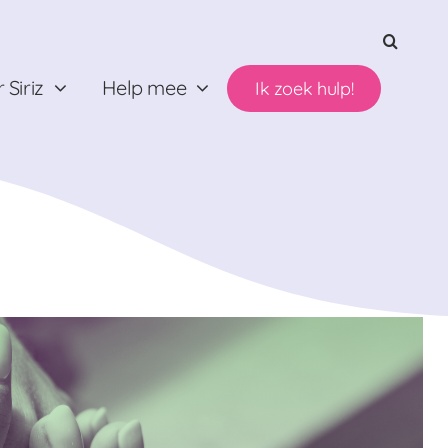
 Siriz
Help mee
Ik zoek hulp!