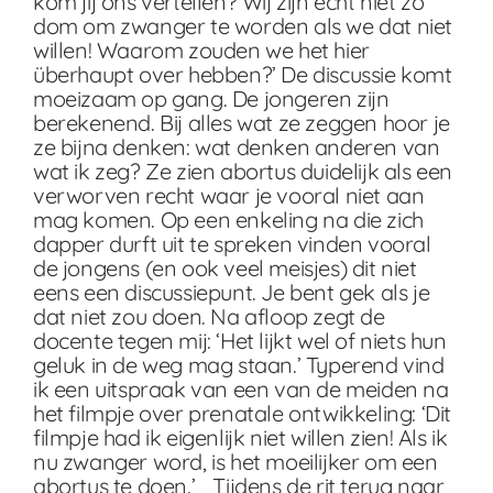
kom jij ons vertellen? Wij zijn echt niet zo
dom om zwanger te worden als we dat niet
willen! Waarom zouden we het hier
überhaupt over hebben?’ De discussie komt
moeizaam op gang. De jongeren zijn
berekenend. Bij alles wat ze zeggen hoor je
ze bijna denken: wat denken anderen van
wat ik zeg? Ze zien abortus duidelijk als een
verworven recht waar je vooral niet aan
mag komen. Op een enkeling na die zich
dapper durft uit te spreken vinden vooral
de jongens (en ook veel meisjes) dit niet
eens een discussiepunt. Je bent gek als je
dat niet zou doen. Na afloop zegt de
docente tegen mij: ‘Het lijkt wel of niets hun
geluk in de weg mag staan.’ Typerend vind
ik een uitspraak van een van de meiden na
het filmpje over prenatale ontwikkeling: ‘Dit
filmpje had ik eigenlijk niet willen zien! Als ik
nu zwanger word, is het moeilijker om een
abortus te doen.’ Tijdens de rit terug naar