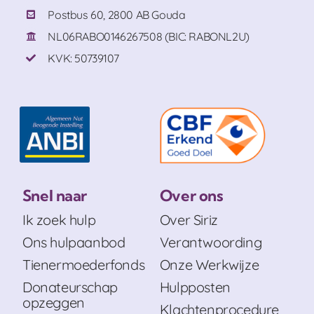
Postbus 60, 2800 AB Gouda
NL06RABO0146267508 (BIC: RABONL2U)
KVK: 50739107
Snel naar
Over ons
Ik zoek hulp
Over Siriz
Ons hulpaanbod
Verantwoording
Tienermoederfonds
Onze Werkwijze
Donateurschap
Hulpposten
opzeggen
Klachtenprocedure