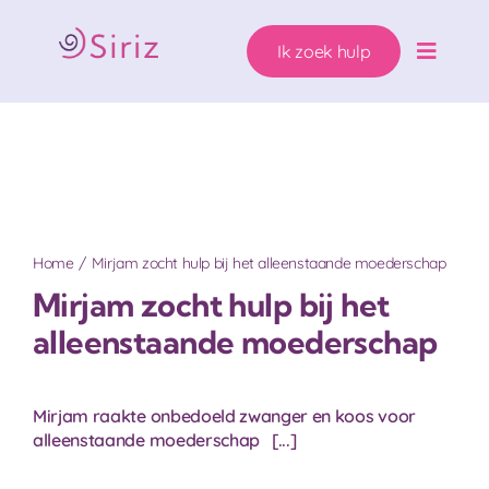
Ga
naar
Ik zoek hulp
inhoud
Toggle
Naviga
Ons hulpaanbod
Zwanger. Wat nu?
Wie helpen wij?
Home
Mirjam zocht hulp bij het alleenstaande moederschap
Mirjam zocht hulp bij het
Over Siriz
alleenstaande moederschap
Help mee
Mirjam raakte onbedoeld zwanger en koos voor
alleenstaande moederschap [...]
Ik zoek hulp!